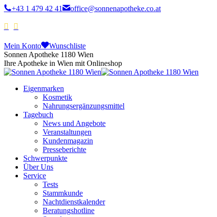
+43 1 479 42 41
office@sonnenapotheke.co.at
Mein Konto
Wunschliste
Sonnen Apotheke 1180 Wien
Ihre Apotheke in Wien mit Onlineshop
Eigenmarken
Kosmetik
Nahrungsergänzungsmittel
Tagebuch
News und Angebote
Veranstaltungen
Kundenmagazin
Presseberichte
Schwerpunkte
Über Uns
Service
Tests
Stammkunde
Nachtdienstkalender
Beratungshotline