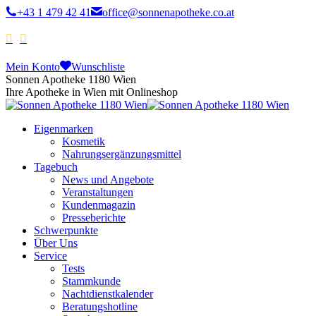
+43 1 479 42 41
office@sonnenapotheke.co.at
Mein Konto
Wunschliste
Sonnen Apotheke 1180 Wien
Ihre Apotheke in Wien mit Onlineshop
Eigenmarken
Kosmetik
Nahrungsergänzungsmittel
Tagebuch
News und Angebote
Veranstaltungen
Kundenmagazin
Presseberichte
Schwerpunkte
Über Uns
Service
Tests
Stammkunde
Nachtdienstkalender
Beratungshotline