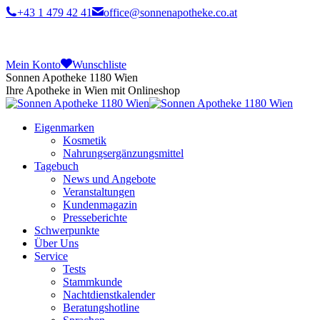
+43 1 479 42 41
office@sonnenapotheke.co.at
Mein Konto
Wunschliste
Sonnen Apotheke 1180 Wien
Ihre Apotheke in Wien mit Onlineshop
Eigenmarken
Kosmetik
Nahrungsergänzungsmittel
Tagebuch
News und Angebote
Veranstaltungen
Kundenmagazin
Presseberichte
Schwerpunkte
Über Uns
Service
Tests
Stammkunde
Nachtdienstkalender
Beratungshotline