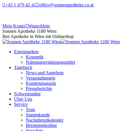
+43 1 479 42 41
office@sonnenapotheke.co.at
Mein Konto
Wunschliste
Sonnen Apotheke 1180 Wien
Ihre Apotheke in Wien mit Onlineshop
Eigenmarken
Kosmetik
Nahrungsergänzungsmittel
Tagebuch
News und Angebote
Veranstaltungen
Kundenmagazin
Presseberichte
Schwerpunkte
Über Uns
Service
Tests
Stammkunde
Nachtdienstkalender
Beratungshotline
Sprachen