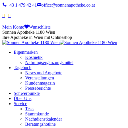
+43 1 479 42 41
office@sonnenapotheke.co.at
Mein Konto
Wunschliste
Sonnen Apotheke 1180 Wien
Ihre Apotheke in Wien mit Onlineshop
Eigenmarken
Kosmetik
Nahrungsergänzungsmittel
Tagebuch
News und Angebote
Veranstaltungen
Kundenmagazin
Presseberichte
Schwerpunkte
Über Uns
Service
Tests
Stammkunde
Nachtdienstkalender
Beratungshotline