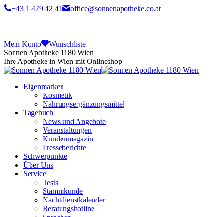
+43 1 479 42 41
office@sonnenapotheke.co.at
Mein Konto
Wunschliste
Sonnen Apotheke 1180 Wien
Ihre Apotheke in Wien mit Onlineshop
Eigenmarken
Kosmetik
Nahrungsergänzungsmittel
Tagebuch
News und Angebote
Veranstaltungen
Kundenmagazin
Presseberichte
Schwerpunkte
Über Uns
Service
Tests
Stammkunde
Nachtdienstkalender
Beratungshotline