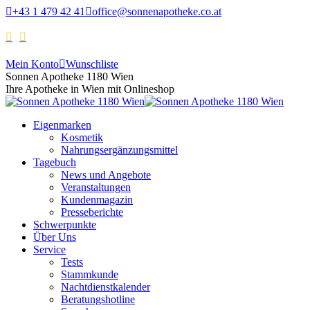
+43 1 479 42 41
office@sonnenapotheke.co.at
Mein Konto
Wunschliste
Sonnen Apotheke 1180 Wien
Ihre Apotheke in Wien mit Onlineshop
Eigenmarken
Kosmetik
Nahrungsergänzungsmittel
Tagebuch
News und Angebote
Veranstaltungen
Kundenmagazin
Presseberichte
Schwerpunkte
Über Uns
Service
Tests
Stammkunde
Nachtdienstkalender
Beratungshotline