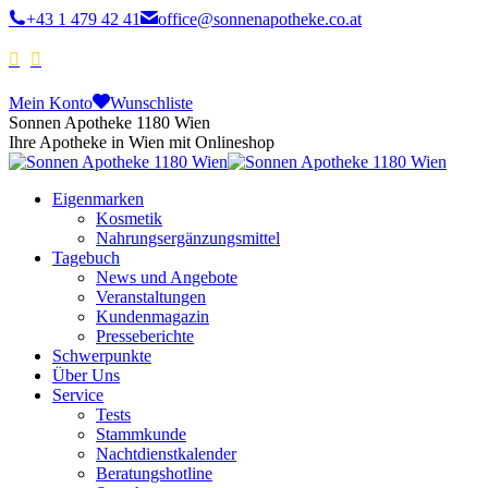
+43 1 479 42 41
office@sonnenapotheke.co.at
Mein Konto
Wunschliste
Sonnen Apotheke 1180 Wien
Ihre Apotheke in Wien mit Onlineshop
Eigenmarken
Kosmetik
Nahrungsergänzungsmittel
Tagebuch
News und Angebote
Veranstaltungen
Kundenmagazin
Presseberichte
Schwerpunkte
Über Uns
Service
Tests
Stammkunde
Nachtdienstkalender
Beratungshotline