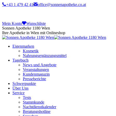
+43 1 479 42 41
office@sonnenapotheke.co.at
Mein Konto
Wunschliste
Sonnen Apotheke 1180 Wien
Ihre Apotheke in Wien mit Onlineshop
Eigenmarken
Kosmetik
Nahrungsergänzungsmittel
Tagebuch
News und Angebote
Veranstaltungen
Kundenmagazin
Presseberichte
Schwerpunkte
Über Uns
Service
Tests
Stammkunde
Nachtdienstkalender
Beratungshotline