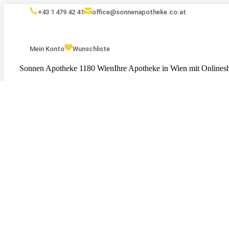
+43 1 479 42 41
office@sonnenapotheke.co.at
Mein Konto
Wunschliste
Sonnen Apotheke 1180 Wien
Ihre Apotheke in Wien mit Onlines
Eigenmarken
Kosmetik
Nahrungsergänzungsmittel
Serv
Tests