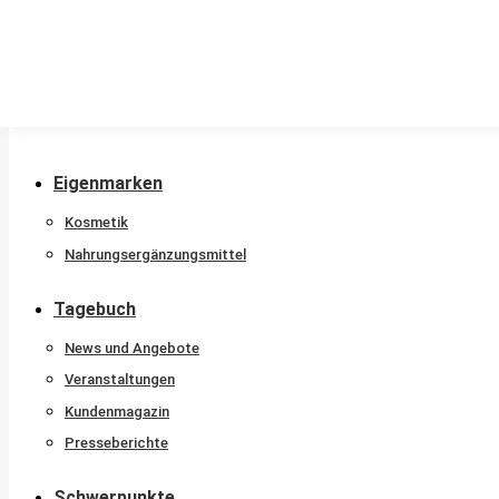
Stammkunde
Nachtdienstkalender
Beratungshotline
Sprachen
Newsletter
Eigenmarken
Kosmetik
Nahrungsergänzungsmittel
Tagebuch
News und Angebote
Veranstaltungen
Kundenmagazin
Presseberichte
Schwerpunkte