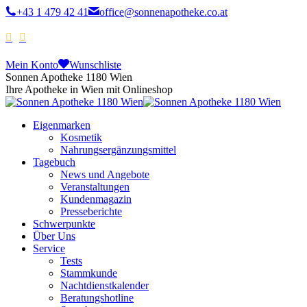
+43 1 479 42 41
office@sonnenapotheke.co.at
Mein Konto
Wunschliste
Sonnen Apotheke 1180 Wien
Ihre Apotheke in Wien mit Onlineshop
Eigenmarken
Kosmetik
Nahrungsergänzungsmittel
Tagebuch
News und Angebote
Veranstaltungen
Kundenmagazin
Presseberichte
Schwerpunkte
Über Uns
Service
Tests
Stammkunde
Nachtdienstkalender
Beratungshotline