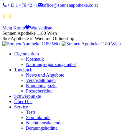
+43 1 479 42 41
office@sonnenapotheke.co.at
Mein Konto
Wunschliste
Sonnen Apotheke 1180 Wien
Ihre Apotheke in Wien mit Onlineshop
Eigenmarken
Kosmetik
Nahrungsergänzungsmittel
Tagebuch
News und Angebote
Veranstaltungen
Kundenmagazin
Presseberichte
Schwerpunkte
Über Uns
Service
Tests
Stammkunde
Nachtdienstkalender
Beratungshotline