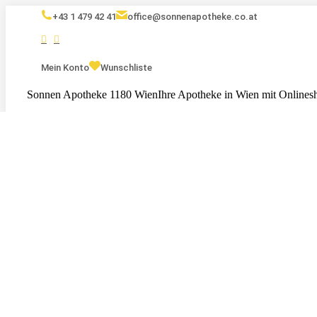
+43 1 479 42 41
office@sonnenapotheke.co.at
Mein Konto
Wunschliste
Sonnen Apotheke 1180 Wien
Ihre Apotheke in Wien mit Onlines
Eigenmarken
Kosmetik
Nahrungsergänzungsmittel
Serv
Tests