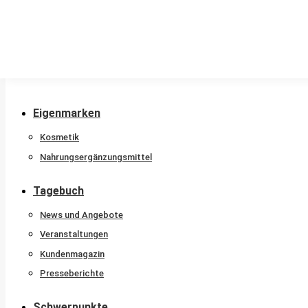
Stammkunde
Nachtdienstkalender
Beratungshotline
Sprachen
Newsletter
Eigenmarken
Kosmetik
Nahrungsergänzungsmittel
Tagebuch
News und Angebote
Veranstaltungen
Kundenmagazin
Presseberichte
Schwerpunkte