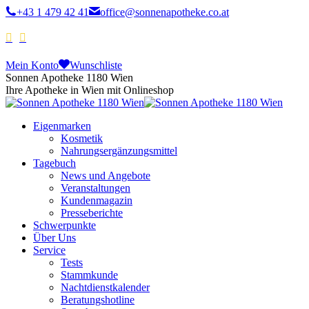
+43 1 479 42 41
office@sonnenapotheke.co.at
Mein Konto
Wunschliste
Sonnen Apotheke 1180 Wien
Ihre Apotheke in Wien mit Onlineshop
Eigenmarken
Kosmetik
Nahrungsergänzungsmittel
Tagebuch
News und Angebote
Veranstaltungen
Kundenmagazin
Presseberichte
Schwerpunkte
Über Uns
Service
Tests
Stammkunde
Nachtdienstkalender
Beratungshotline