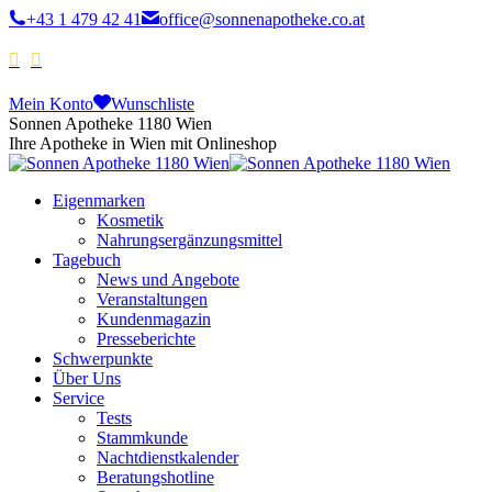
+43 1 479 42 41
office@sonnenapotheke.co.at
Mein Konto
Wunschliste
Sonnen Apotheke 1180 Wien
Ihre Apotheke in Wien mit Onlineshop
Eigenmarken
Kosmetik
Nahrungsergänzungsmittel
Tagebuch
News und Angebote
Veranstaltungen
Kundenmagazin
Presseberichte
Schwerpunkte
Über Uns
Service
Tests
Stammkunde
Nachtdienstkalender
Beratungshotline