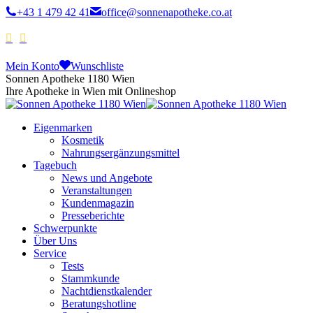
+43 1 479 42 41
office@sonnenapotheke.co.at
Mein Konto
Wunschliste
Sonnen Apotheke 1180 Wien
Ihre Apotheke in Wien mit Onlineshop
Eigenmarken
Kosmetik
Nahrungsergänzungsmittel
Tagebuch
News und Angebote
Veranstaltungen
Kundenmagazin
Presseberichte
Schwerpunkte
Über Uns
Service
Tests
Stammkunde
Nachtdienstkalender
Beratungshotline