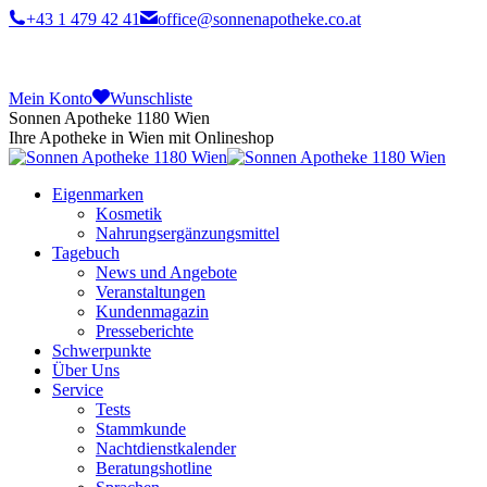
+43 1 479 42 41
office@sonnenapotheke.co.at
Mein Konto
Wunschliste
Sonnen Apotheke 1180 Wien
Ihre Apotheke in Wien mit Onlineshop
Eigenmarken
Kosmetik
Nahrungsergänzungsmittel
Tagebuch
News und Angebote
Veranstaltungen
Kundenmagazin
Presseberichte
Schwerpunkte
Über Uns
Service
Tests
Stammkunde
Nachtdienstkalender
Beratungshotline