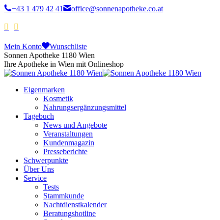
+43 1 479 42 41
office@sonnenapotheke.co.at
Mein Konto
Wunschliste
Sonnen Apotheke 1180 Wien
Ihre Apotheke in Wien mit Onlineshop
Eigenmarken
Kosmetik
Nahrungsergänzungsmittel
Tagebuch
News und Angebote
Veranstaltungen
Kundenmagazin
Presseberichte
Schwerpunkte
Über Uns
Service
Tests
Stammkunde
Nachtdienstkalender
Beratungshotline