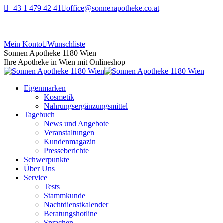
+43 1 479 42 41
office@sonnenapotheke.co.at
Mein Konto
Wunschliste
Sonnen Apotheke 1180 Wien
Ihre Apotheke in Wien mit Onlineshop
Eigenmarken
Kosmetik
Nahrungsergänzungsmittel
Tagebuch
News und Angebote
Veranstaltungen
Kundenmagazin
Presseberichte
Schwerpunkte
Über Uns
Service
Tests
Stammkunde
Nachtdienstkalender
Beratungshotline
Sprachen