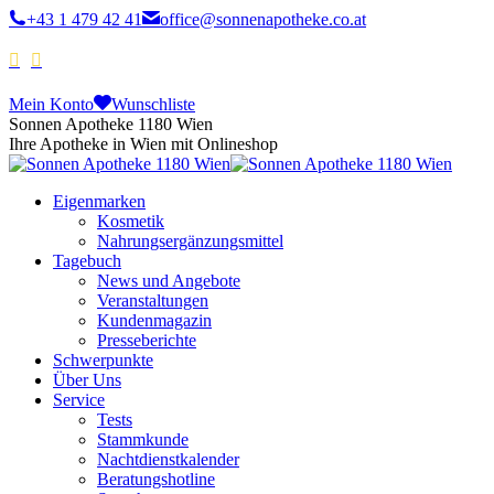
+43 1 479 42 41
office@sonnenapotheke.co.at
Mein Konto
Wunschliste
Sonnen Apotheke 1180 Wien
Ihre Apotheke in Wien mit Onlineshop
Eigenmarken
Kosmetik
Nahrungsergänzungsmittel
Tagebuch
News und Angebote
Veranstaltungen
Kundenmagazin
Presseberichte
Schwerpunkte
Über Uns
Service
Tests
Stammkunde
Nachtdienstkalender
Beratungshotline