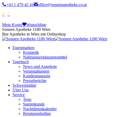
+43 1 479 42 41
office@sonnenapotheke.co.at
Mein Konto
Wunschliste
Sonnen Apotheke 1180 Wien
Ihre Apotheke in Wien mit Onlineshop
Eigenmarken
Kosmetik
Nahrungsergänzungsmittel
Tagebuch
News und Angebote
Veranstaltungen
Kundenmagazin
Presseberichte
Schwerpunkte
Über Uns
Service
Tests
Stammkunde
Nachtdienstkalender
Beratungshotline