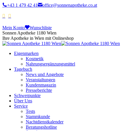
+43 1 479 42 41
office@sonnenapotheke.co.at
Mein Konto
Wunschliste
Sonnen Apotheke 1180 Wien
Ihre Apotheke in Wien mit Onlineshop
Eigenmarken
Kosmetik
Nahrungsergänzungsmittel
Tagebuch
News und Angebote
Veranstaltungen
Kundenmagazin
Presseberichte
Schwerpunkte
Über Uns
Service
Tests
Stammkunde
Nachtdienstkalender
Beratungshotline