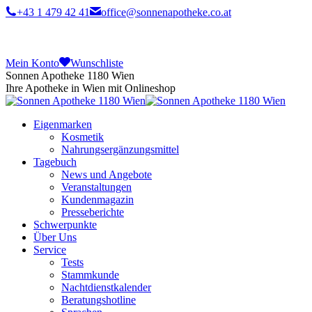
+43 1 479 42 41
office@sonnenapotheke.co.at
Mein Konto
Wunschliste
Sonnen Apotheke 1180 Wien
Ihre Apotheke in Wien mit Onlineshop
Eigenmarken
Kosmetik
Nahrungsergänzungsmittel
Tagebuch
News und Angebote
Veranstaltungen
Kundenmagazin
Presseberichte
Schwerpunkte
Über Uns
Service
Tests
Stammkunde
Nachtdienstkalender
Beratungshotline