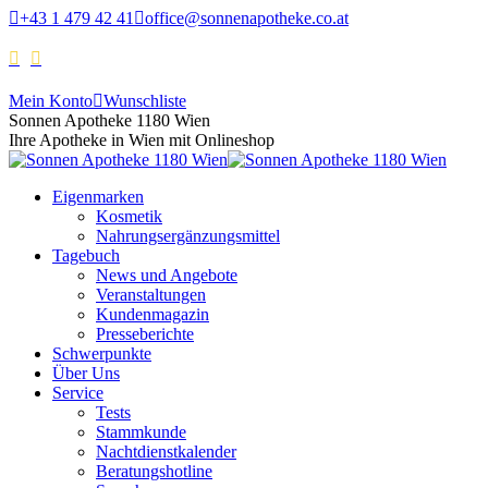
+43 1 479 42 41
office@sonnenapotheke.co.at
Mein Konto
Wunschliste
Sonnen Apotheke 1180 Wien
Ihre Apotheke in Wien mit Onlineshop
Eigenmarken
Kosmetik
Nahrungsergänzungsmittel
Tagebuch
News und Angebote
Veranstaltungen
Kundenmagazin
Presseberichte
Schwerpunkte
Über Uns
Service
Tests
Stammkunde
Nachtdienstkalender
Beratungshotline