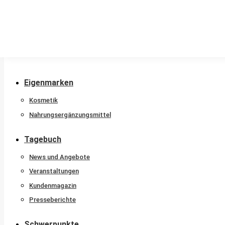
Stammkunde
Nachtdienstkalender
Beratungshotline
Sprachen
Newsletter
Eigenmarken
Kosmetik
Nahrungsergänzungsmittel
Tagebuch
News und Angebote
Veranstaltungen
Kundenmagazin
Presseberichte
Schwerpunkte