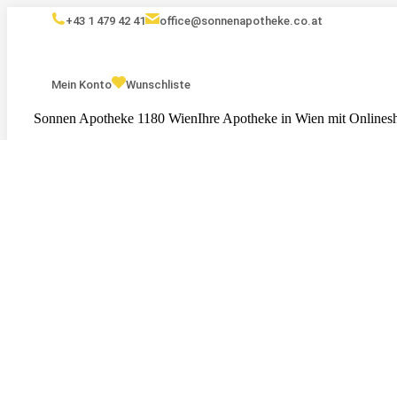
+43 1 479 42 41
office@sonnenapotheke.co.at
Mein Konto
Wunschliste
Sonnen Apotheke 1180 Wien
Ihre Apotheke in Wien mit Onlines
Eigenmarken
Kosmetik
Nahrungsergänzungsmittel
Serv
Tests