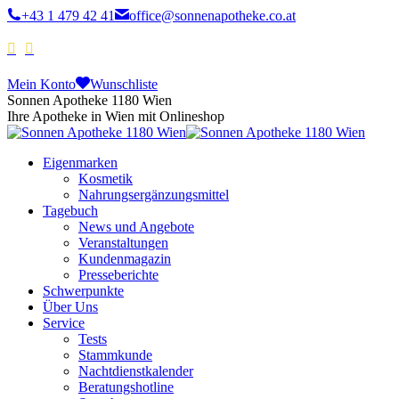
+43 1 479 42 41
office@sonnenapotheke.co.at
Mein Konto
Wunschliste
Sonnen Apotheke 1180 Wien
Ihre Apotheke in Wien mit Onlineshop
Eigenmarken
Kosmetik
Nahrungsergänzungsmittel
Tagebuch
News und Angebote
Veranstaltungen
Kundenmagazin
Presseberichte
Schwerpunkte
Über Uns
Service
Tests
Stammkunde
Nachtdienstkalender
Beratungshotline