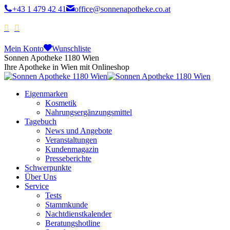
+43 1 479 42 41
office@sonnenapotheke.co.at
Mein Konto
Wunschliste
Sonnen Apotheke 1180 Wien
Ihre Apotheke in Wien mit Onlineshop
Eigenmarken
Kosmetik
Nahrungsergänzungsmittel
Tagebuch
News und Angebote
Veranstaltungen
Kundenmagazin
Presseberichte
Schwerpunkte
Über Uns
Service
Tests
Stammkunde
Nachtdienstkalender
Beratungshotline