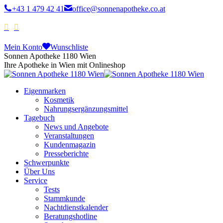
+43 1 479 42 41
office@sonnenapotheke.co.at
Mein Konto
Wunschliste
Sonnen Apotheke 1180 Wien
Ihre Apotheke in Wien mit Onlineshop
Eigenmarken
Kosmetik
Nahrungsergänzungsmittel
Tagebuch
News und Angebote
Veranstaltungen
Kundenmagazin
Presseberichte
Schwerpunkte
Über Uns
Service
Tests
Stammkunde
Nachtdienstkalender
Beratungshotline