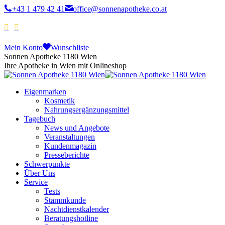
+43 1 479 42 41
office@sonnenapotheke.co.at
Mein Konto
Wunschliste
Sonnen Apotheke 1180 Wien
Ihre Apotheke in Wien mit Onlineshop
Eigenmarken
Kosmetik
Nahrungsergänzungsmittel
Tagebuch
News und Angebote
Veranstaltungen
Kundenmagazin
Presseberichte
Schwerpunkte
Über Uns
Service
Tests
Stammkunde
Nachtdienstkalender
Beratungshotline