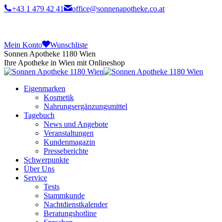
+43 1 479 42 41
office@sonnenapotheke.co.at
Mein Konto
Wunschliste
Sonnen Apotheke 1180 Wien
Ihre Apotheke in Wien mit Onlineshop
Eigenmarken
Kosmetik
Nahrungsergänzungsmittel
Tagebuch
News und Angebote
Veranstaltungen
Kundenmagazin
Presseberichte
Schwerpunkte
Über Uns
Service
Tests
Stammkunde
Nachtdienstkalender
Beratungshotline