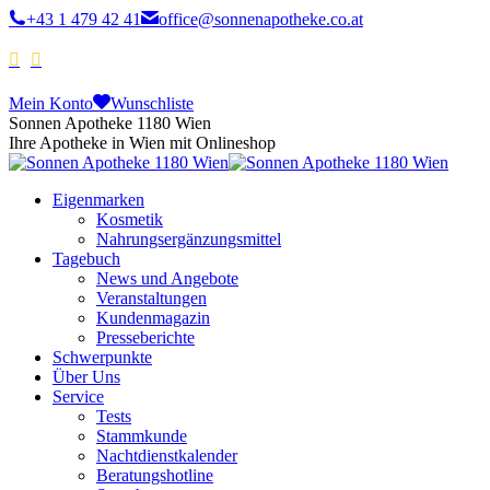
+43 1 479 42 41
office@sonnenapotheke.co.at
Mein Konto
Wunschliste
Sonnen Apotheke 1180 Wien
Ihre Apotheke in Wien mit Onlineshop
Eigenmarken
Kosmetik
Nahrungsergänzungsmittel
Tagebuch
News und Angebote
Veranstaltungen
Kundenmagazin
Presseberichte
Schwerpunkte
Über Uns
Service
Tests
Stammkunde
Nachtdienstkalender
Beratungshotline