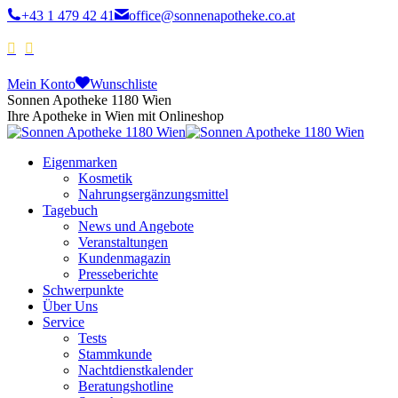
+43 1 479 42 41
office@sonnenapotheke.co.at
Mein Konto
Wunschliste
Sonnen Apotheke 1180 Wien
Ihre Apotheke in Wien mit Onlineshop
Eigenmarken
Kosmetik
Nahrungsergänzungsmittel
Tagebuch
News und Angebote
Veranstaltungen
Kundenmagazin
Presseberichte
Schwerpunkte
Über Uns
Service
Tests
Stammkunde
Nachtdienstkalender
Beratungshotline